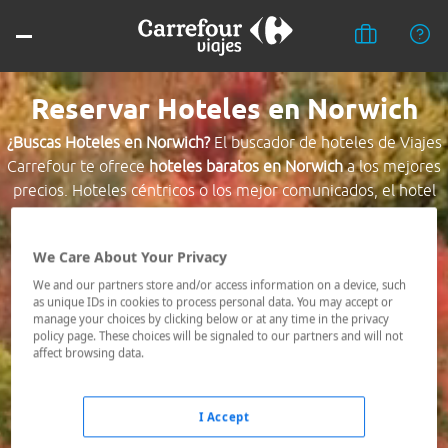
Reservar Hoteles en Norwich
¿Buscas Hoteles en Norwich?
El buscador de hoteles de Viajes
Carrefour te ofrece
hoteles baratos en Norwich
a los mejores
precios. Hoteles céntricos o los mejor comunicados, el hotel
que busques nosotros te lo encontramos al mejor precio.
We Care About Your Privacy
Destino *
We and our partners store and/or access information on a device, such
as unique IDs in cookies to process personal data. You may accept or
manage your choices by clicking below or at any time in the privacy
Fechas *
policy page. These choices will be signaled to our partners and will not
09/08/2026 - 10/08/2026
affect browsing data.
Ocupación *
1 habitación, 2 adultos
I Accept