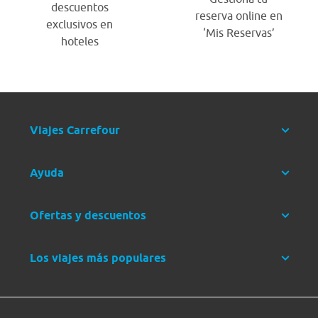
descuentos
reserva online en
exclusivos en
‘Mis Reservas’
hoteles
Viajes Carrefour
Ayuda
Ofertas y descuentos
Los viajes más populares