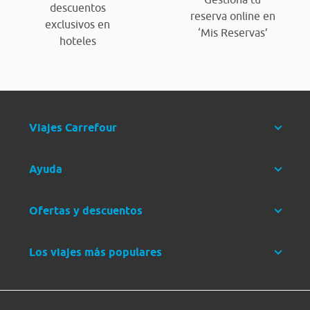
descuentos
reserva online en
exclusivos en
‘Mis Reservas’
hoteles
Viajes Carrefour
Ayuda
Ofertas y descuentos
Los viajes más populares