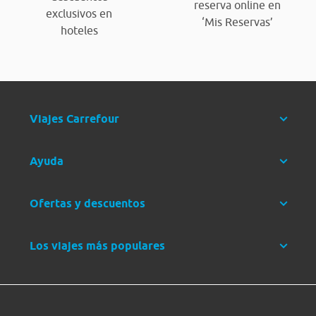
reserva online en
exclusivos en
‘Mis Reservas’
hoteles
Viajes Carrefour
Ayuda
Ofertas y descuentos
Los viajes más populares