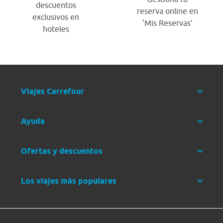
descuentos
reserva online en
exclusivos en
‘Mis Reservas’
hoteles
Viajes Carrefour
Ayuda
Ofertas y descuentos
Los viajes más populares