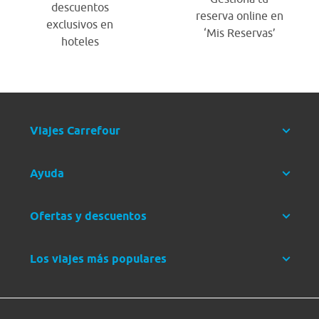
descuentos
reserva online en
exclusivos en
‘Mis Reservas’
hoteles
Viajes Carrefour
Ayuda
Ofertas y descuentos
Los viajes más populares