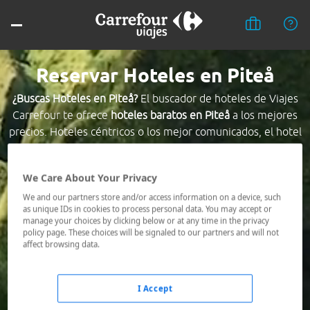
Reservar Hoteles en Piteå
¿Buscas Hoteles en Piteå?
El buscador de hoteles de Viajes
Carrefour te ofrece
hoteles baratos en Piteå
a los mejores
precios. Hoteles céntricos o los mejor comunicados, el hotel
que busques nosotros te lo encontramos al mejor precio.
We Care About Your Privacy
Destino *
We and our partners store and/or access information on a device, such
as unique IDs in cookies to process personal data. You may accept or
manage your choices by clicking below or at any time in the privacy
Fechas *
policy page. These choices will be signaled to our partners and will not
07/08/2026 - 08/08/2026
affect browsing data.
Ocupación *
1 habitación, 2 adultos
I Accept