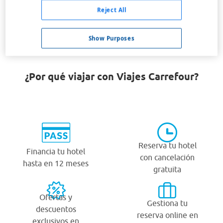
Motala
Reject All
Norrköping
Show Purposes
¿Por qué viajar con Viajes Carrefour?
Reserva tu hotel
Financia tu hotel
con cancelación
hasta en 12 meses
gratuita
Ofertas y
Gestiona tu
descuentos
reserva online en
exclusivos en