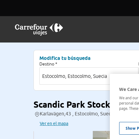
Modifica tu búsqueda
Destino *
We Care 
We and our p
Scandic Park Stockholm
personal dat
page. These 
Karlavägen,43 , Estocolmo, Suecia
Ver en el mapa
Show P