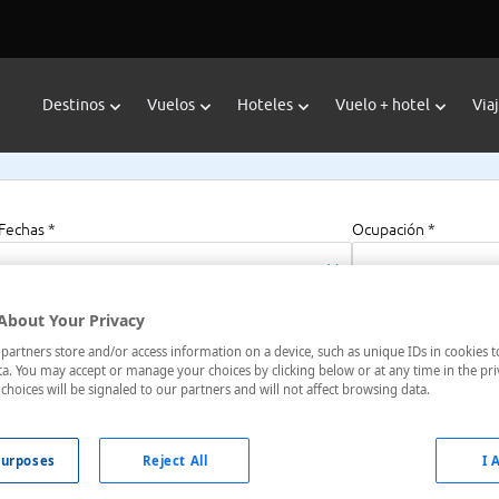
Destinos
Vuelos
Hoteles
Vuelo + hotel
Via
Fechas *
Ocupación *
08/08/2026 - 08/08/2027
1 habitación, 2 a
About Your Privacy
artners store and/or access information on a device, such as unique IDs in cookies t
a. You may accept or manage your choices by clicking below or at any time in the pri
choices will be signaled to our partners and will not affect browsing data.
urposes
Reject All
I 