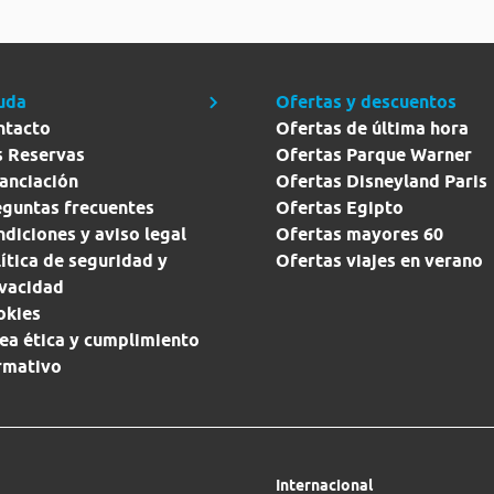
uda
Ofertas y descuentos
ntacto
Ofertas de última hora
s Reservas
Ofertas Parque Warner
anciación
Ofertas Disneyland Paris
eguntas frecuentes
Ofertas Egipto
diciones y aviso legal
Ofertas mayores 60
ítica de seguridad y
Ofertas viajes en verano
ivacidad
okies
ea ética y cumplimiento
rmativo
Internacional