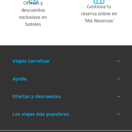
Ofertas y
Gestiona tu
descuentos
reserva online en
exclusivos en
‘Mis Reservas’
hoteles
Viajes Carrefour
Ayuda
Ofertas y descuentos
Los viajes más populares