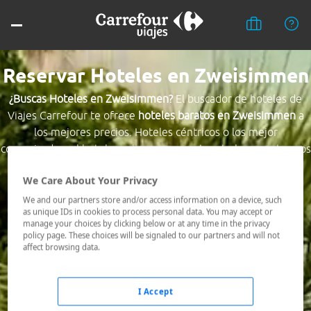
Reservar Hoteles en Zweisimmen
¿Buscas Hoteles en Zweisimmen?
El buscador de hoteles de
Viajes Carrefour te ofrece
hoteles baratos en Zweisimmen
a
los mejores precios. Hoteles céntricos o los mejor
comunicados, el hotel que busques nosotros te lo encontramos
al mejor precio.
We Care About Your Privacy
Destino *
We and our partners store and/or access information on a device, such
as unique IDs in cookies to process personal data. You may accept or
manage your choices by clicking below or at any time in the privacy
policy page. These choices will be signaled to our partners and will not
Fechas *
affect browsing data.
09/08/2026 - 10/08/2026
Ocupación *
I Accept
1 habitación, 2 adultos