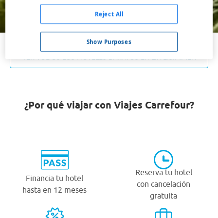
Buscar
Reject All
Show Purposes
VER TODOS LOS HOTELES BARATOS EN ZWEISIMMEN
¿Por qué viajar con Viajes Carrefour?
Reserva tu hotel
Financia tu hotel
con cancelación
hasta en 12 meses
gratuita