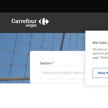
We Care 
We and our p
personal dat
page. These 
Destino *
Show P