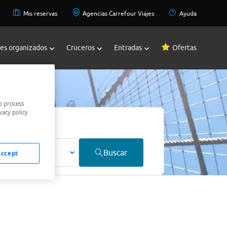
Mis reservas
Agencias Carrefour Viajes
Ayuda
jes organizados
Cruceros
Entradas
Ofertas
o process
vacy policy
ultos
Buscar
Accept