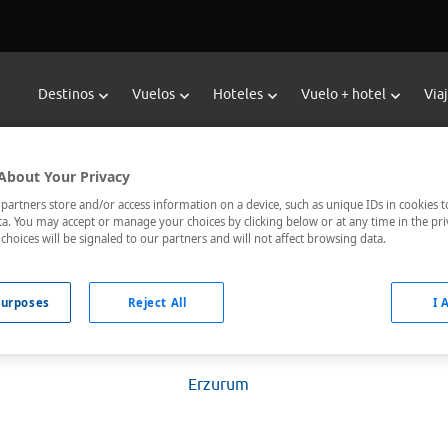
Destinos
Vuelos
Hoteles
Vuelo + hotel
Via
Hoteles en Erzurum
About Your Privacy
artners store and/or access information on a device, such as unique IDs in cookies t
a. You may accept or manage your choices by clicking below or at any time in the pri
choices will be signaled to our partners and will not affect browsing data.
Fechas *
Ocupación *
09/08/2026 - 10/08/2026
1 habitación, 2 ad
urposes
Reject All
I 
Erzurum