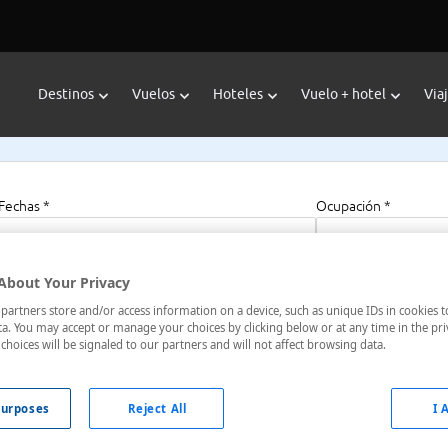
Destinos
Vuelos
Hoteles
Vuelo + hotel
Via
Fechas *
Ocupación *
09/08/2026 - 09/08/2027
1 habitación, 2 a
About Your Privacy
artners store and/or access information on a device, such as unique IDs in cookies t
bolu
a. You may accept or manage your choices by clicking below or at any time in the pri
choices will be signaled to our partners and will not affect browsing data.
bolu, Karabuk, Turquía
urposes
Reject All
I 