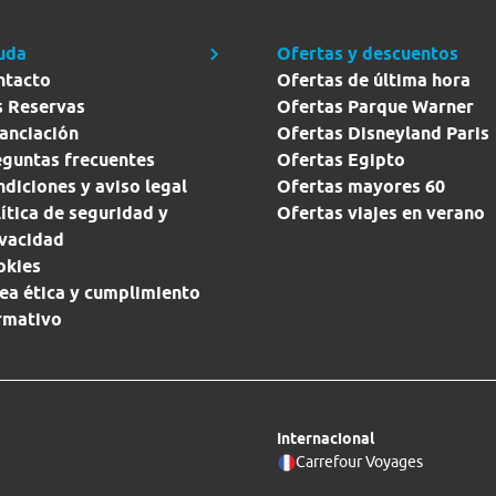
uda
Ofertas y descuentos
ntacto
Ofertas de última hora
s Reservas
Ofertas Parque Warner
anciación
Ofertas Disneyland Paris
eguntas frecuentes
Ofertas Egipto
diciones y aviso legal
Ofertas mayores 60
ítica de seguridad y
Ofertas viajes en verano
ivacidad
okies
ea ética y cumplimiento
rmativo
Internacional
Carrefour Voyages