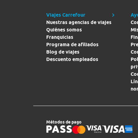
Viajes Carrefour
Ay
Nuestras agencias de viajes
Co
Quiénes somos
Mi
Franquicias
Fin
Programa de afiliados
Pr
Blog de viajes
Con
Descuento empleados
Pol
pr
Co
Lín
no
Métodos de pago