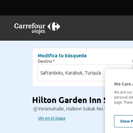
Modifica tu búsqueda
Destino *
We Care 
We and our p
Hilton Garden Inn Safran
personal dat
page. These 
Yenimahalle, Halkevi Sokak No:12,12 , Safran
Ver en el mapa
Show P