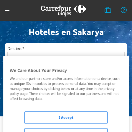
Hoteles en Sakarya
Destino *
Fechas *
We Care About Your Privacy
08/08/2026 - 09/08/2026
We and our partners store and/or access information on a device, such
as unique IDs in cookies to process personal data. You may accept or
Ocupación *
manage your choices by clicking below or at any time in the privacy
1 habitación, 2 adultos
policy page. These choices will be signaled to our partners and will not
affect browsing data.
Buscar
I Accept
Sapanca