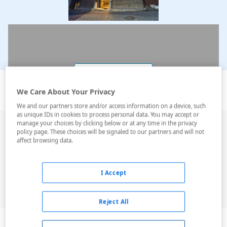
Ver en el mapa
We Care About Your Privacy
We and our partners store and/or access information on a device, such
as unique IDs in cookies to process personal data. You may accept or
manage your choices by clicking below or at any time in the privacy
Este encantador hotel está situado en el corazón del
policy page. These choices will be signaled to our partners and will not
casco antiguo, a unos minutos andando de los
affect browsing data.
monumentos y los lugares de interés turístico más
importantes, como la Mezquita Azul, la catedral de
I Accept
Sofía de Constantinopla, el palacio Topkapi y el Gran
Bazar. La distancia hasta el aerop...
Reject All
Leer más
Descripción
Servicios
Habitaciones