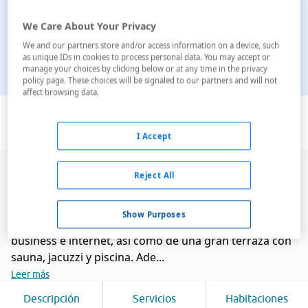
We Care About Your Privacy
We and our partners store and/or access information on a device, such
as unique IDs in cookies to process personal data. You may accept or
manage your choices by clicking below or at any time in the privacy
policy page. These choices will be signaled to our partners and will not
affect browsing data.
Ver en el mapa
I Accept
El Hotel completamente renovado en 2007 se
Reject All
encuentra a apenas 30 metros de la famosa playa de
Las Canteras y en un área agradable para el negocio y
Show Purposes
el ocio. El hotel dispone de varios salones y servicios
business e internet, así como de una gran terraza con
sauna, jacuzzi y piscina. Ade...
Leer más
Descripción
Servicios
Habitaciones