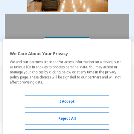
Ver en el mapa
We Care About Your Privacy
We and our partners store and/or access information on a device, such
as unique IDs in cookies to process personal data. You may accept or
manage your choices by clicking below or at any time in the privacy
Constantemente renovando y con una oferta
policy page. These choices will be signaled to our partners and will not
affect browsing data.
adaptada a los tiempos que corren, es el sitio ideal
para disfrutar ya sea en vacaciones o de negocios. El
hotel está ubicado en la capital de la isla, en plena
I Accept
zona comercial de la ciudad y junto a la playa de las
Canteras. Habitaciones amplias...
Reject All
Leer más
Descripción
Servicios
Habitaciones