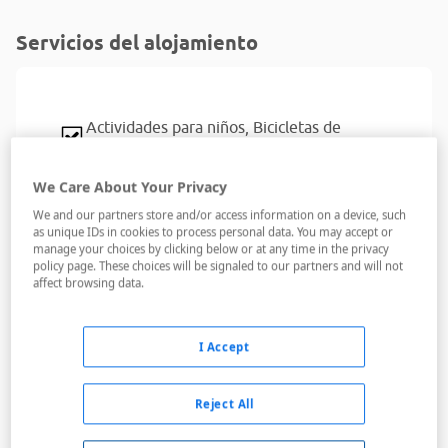
Servicios del alojamiento
Actividades para niños,
Bicicletas de
paseo/montaña,
Petanca,
Tenis de mesa
Ascensores,
Caja de seguridad,
Fax,
We Care About Your Privacy
Fotocopiadora,
Impresora
We and our partners store and/or access information on a device, such
as unique IDs in cookies to process personal data. You may accept or
Acceso a Internet,
Acceso a Internet Wifi
manage your choices by clicking below or at any time in the privacy
policy page. These choices will be signaled to our partners and will not
Alquiler de bicicletas,
Club infantil,
Sauna,
affect browsing data.
Servicio de lavandería,
Servicio de masaje,
Spa / Balneario
I Accept
Dispone de aparcamiento para clientes
Reject All
Bares,
Petanca,
Piscina / área infantil,
Piscina exterior,
Playa,
Restaurantes,
Sala