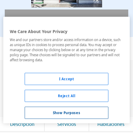
We Care About Your Privacy
Ver en el mapa
We and our partners store and/or access information on a device, such
as unique IDs in cookies to process personal data. You may accept or
manage your choices by clicking below or at any time in the privacy
policy page. These choices will be signaled to our partners and will not
affect browsing data.
Este hotel urbano ha sido renovado con sumo cuidado
y teniendo en cuenta todos los detalles
I Accept
arquitectónicos. Tiene tres plantas y un total de 62
habitaciones. Cuenta con un hall de entrada con
Reject All
ascensor, área de recepción abierta las 24 horas del
día que le ofrece servicio de caja fuerte...
Show Purposes
Leer más
Descripción
Servicios
Habitaciones