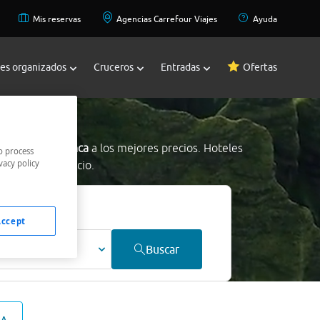
Mis reservas
Agencias Carrefour Viajes
Ayuda
jes organizados
Cruceros
Entradas
Ofertas
nca
 Ligüerre De Cinca
a los mejores precios. Hoteles
o process
vacy policy
os al mejor precio.
Accept
ultos
Buscar