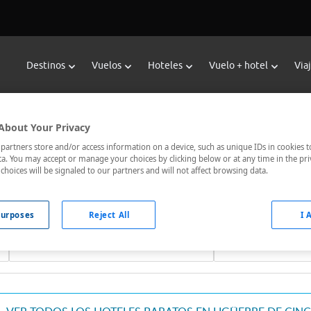
Destinos
Vuelos
Hoteles
Vuelo + hotel
Via
servar Hoteles en Ligüerre De Ci
About Your Privacy
or de hoteles de Viajes Carrefour te ofrece
hoteles baratos en
artners store and/or access information on a device, such as unique IDs in cookies t
a. You may accept or manage your choices by clicking below or at any time in the pri
jor comunicados, el hotel que busques nosotros te lo encontram
choices will be signaled to our partners and will not affect browsing data.
urposes
Reject All
I 
Fechas *
Ocupación *
07/08/2026 - 08/08/2026
1 habitación, 2 ad