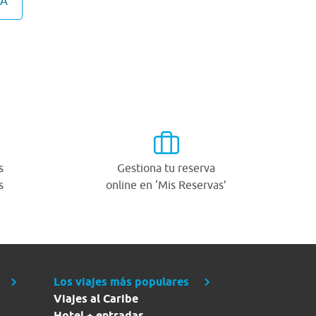
CA
s
Gestiona tu reserva
s
online en ‘Mis Reservas’
Los viajes más populares
Viajes al Caribe
Hotel + entradas