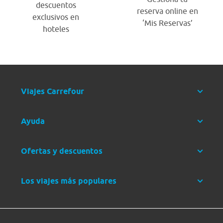
descuentos
reserva online en
exclusivos en
‘Mis Reservas’
hoteles
Viajes Carrefour
Ayuda
Ofertas y descuentos
Los viajes más populares