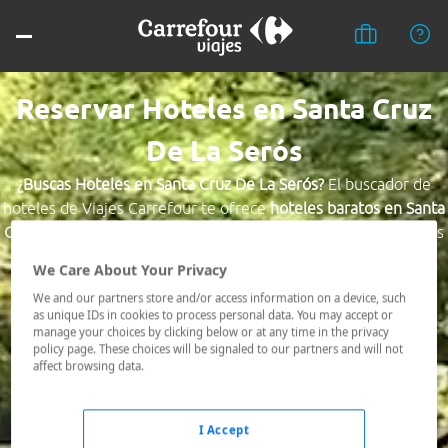
Reservar Hoteles en Santa Cruz
De La Serós
¿Buscas Hoteles en Santa Cruz De La Serós?
El buscador de
hoteles de Viajes Carrefour te ofrece
hoteles baratos en Santa
Cruz De La Serós
a los mejores precios. Hoteles céntricos o los
mejor comunicados, el hotel que busques nosotros te lo
We Care About Your Privacy
encontramos al mejor precio.
We and our partners store and/or access information on a device, such
as unique IDs in cookies to process personal data. You may accept or
Destino *
manage your choices by clicking below or at any time in the privacy
policy page. These choices will be signaled to our partners and will not
affect browsing data.
Fechas *
07/08/2026 - 08/08/2026
I Accept