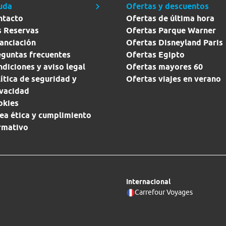
uda
Ofertas y descuentos
ntacto
Ofertas de última hora
s Reservas
Ofertas Parque Warner
anciación
Ofertas Disneyland Paris
eguntas frecuentes
Ofertas Egipto
diciones y aviso legal
Ofertas mayores 60
ítica de seguridad y
Ofertas viajes en verano
ivacidad
okies
ea ética y cumplimiento
rmativo
Internacional
Carrefour Voyages