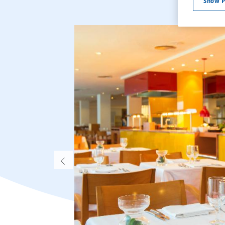
Show P