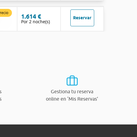
recio
1.614 €
Reservar
Por 2 noche(s)
s
Gestiona tu reserva
s
online en ‘Mis Reservas’