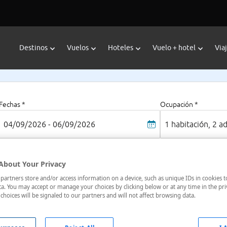
Destinos
Vuelos
Hoteles
Vuelo + hotel
Via
Fechas *
Ocupación *
04/09/2026 - 06/09/2026
1 habitación, 2 a
About Your Privacy
Fa
artners store and/or access information on a device, such as unique IDs in cookies t
 (Mallorca), Baleares, España
a. You may accept or manage your choices by clicking below or at any time in the pri
To
choices will be signaled to our partners and will not affect browsing data.
Pre
1.