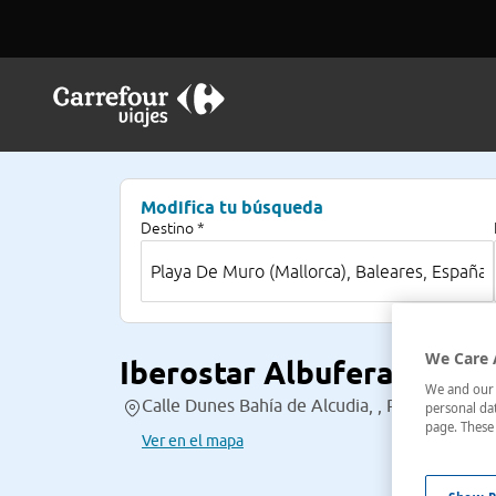
Modifica tu búsqueda
Destino *
We Care 
Iberostar Albufera Park
We and our p
Calle Dunes Bahía de Alcudia, , Playa De Muro
personal dat
page. These 
Ver en el mapa