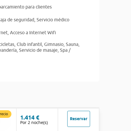
arcamiento para clientes
aja de seguridad,
Servicio médico
rnet,
Acceso a Internet Wifi
cicletas,
Club infantil,
Gimnasio,
Sauna,
avandería,
Servicio de masaje,
Spa /
recio
1.414 €
Reservar
Por 2 noche(s)