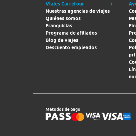
Viajes Carrefour
Ay
Nuestras agencias de viajes
Co
Quiénes somos
Mi
Franquicias
Fin
Programa de afiliados
Pr
Blog de viajes
Con
Descuento empleados
Pol
pr
Co
Lín
no
Métodos de pago