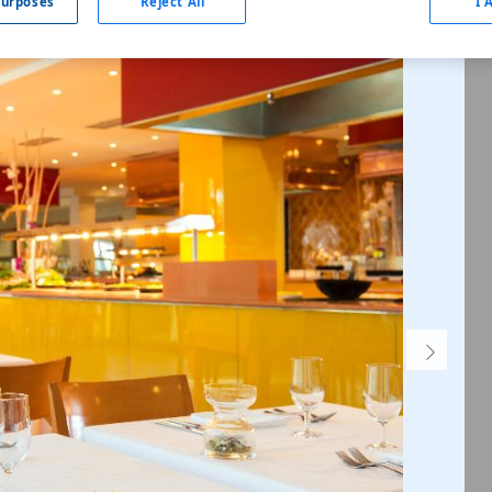
urposes
Reject All
I 