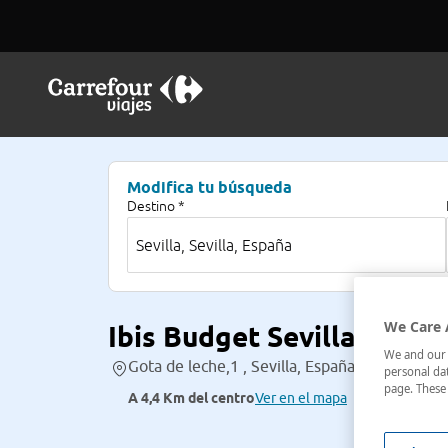
Modifica tu búsqueda
Destino *
We Care 
Ibis Budget Sevilla Aero
We and our p
Gota de leche,1 , Sevilla, España
personal dat
page. These 
A 4,4 Km del centro
Ver en el mapa