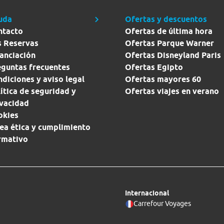
uda
Ofertas y descuentos
ntacto
Ofertas de última hora
s Reservas
Ofertas Parque Warner
anciación
Ofertas Disneyland Paris
eguntas frecuentes
Ofertas Egipto
diciones y aviso legal
Ofertas mayores 60
ítica de seguridad y
Ofertas viajes en verano
ivacidad
okies
ea ética y cumplimiento
rmativo
Internacional
Carrefour Voyages