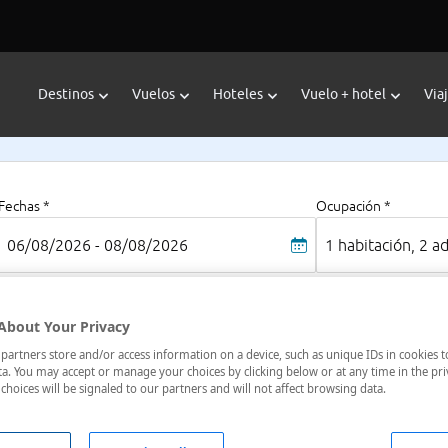
Destinos
Vuelos
Hoteles
Vuelo + hotel
Via
Fechas *
Ocupación *
06/08/2026 - 08/08/2026
1 habitación, 2 a
About Your Privacy
puerto
Do
artners store and/or access information on a device, such as unique IDs in cookies t
a. You may accept or manage your choices by clicking below or at any time in the pri
Só
choices will be signaled to our partners and will not affect browsing data.
Pre
1