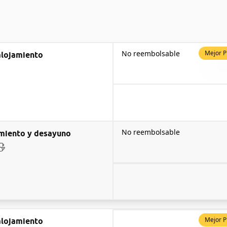
No reembolsable
Mejor P
alojamiento
No reembolsable
miento y desayuno
Mejor P
alojamiento