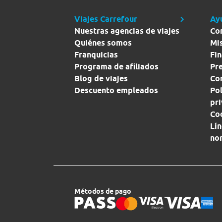
Viajes Carrefour
Ay
Nuestras agencias de viajes
Co
Quiénes somos
Mi
Franquicias
Fin
Programa de afiliados
Pr
Blog de viajes
Con
Descuento empleados
Pol
pr
Co
Lín
no
Métodos de pago