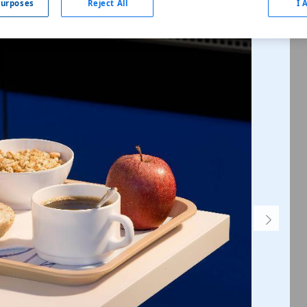
urposes
Reject All
I 