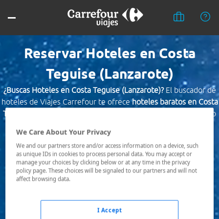
Reservar Hoteles en Costa
Teguise (Lanzarote)
¿Buscas Hoteles en Costa Teguise (Lanzarote)?
El buscador de
hoteles de Viajes Carrefour te ofrece
hoteles baratos en Costa
Teguise (Lanzarote)
a los mejores precios. Hoteles céntricos o
los mejor comunicados, el hotel que busques nosotros te lo
We Care About Your Privacy
encontramos al mejor precio.
We and our partners store and/or access information on a device, such
as unique IDs in cookies to process personal data. You may accept or
Destino *
manage your choices by clicking below or at any time in the privacy
policy page. These choices will be signaled to our partners and will not
affect browsing data.
Fechas *
10/08/2026 - 11/08/2026
I Accept