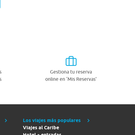
s
Gestiona tu reserva
s
online en ‘Mis Reservas’
Los viajes más populares
Viajes al Caribe
Hotel + entradas