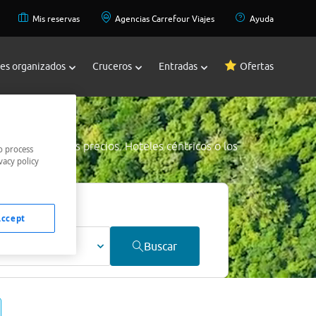
Mis reservas
Agencias Carrefour Viajes
Ayuda
jes organizados
Cruceros
Entradas
Ofertas
rde
a los mejores precios. Hoteles céntricos o los
o process
vacy policy
jor precio.
Accept
ultos
Buscar