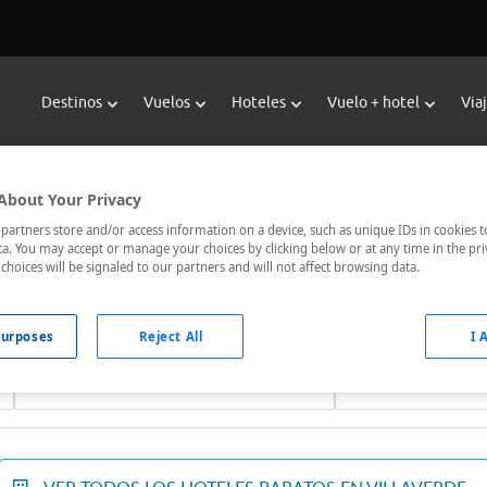
Destinos
Vuelos
Hoteles
Vuelo + hotel
Via
Reservar Hoteles en Villaverde
About Your Privacy
oteles de Viajes Carrefour te ofrece
hoteles baratos en Villave
artners store and/or access information on a device, such as unique IDs in cookies t
a. You may accept or manage your choices by clicking below or at any time in the pri
nicados, el hotel que busques nosotros te lo encontramos al me
choices will be signaled to our partners and will not affect browsing data.
urposes
Reject All
I 
Fechas *
Ocupación *
08/08/2026 - 09/08/2026
1 habitación, 2 ad