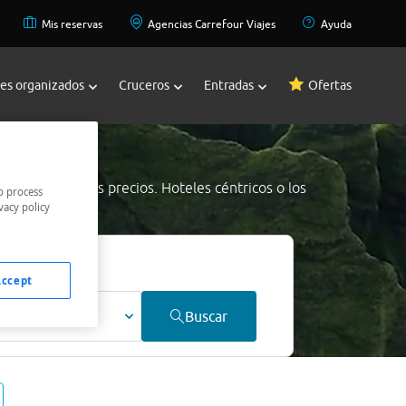
Mis reservas
Agencias Carrefour Viajes
Ayuda
jes organizados
Cruceros
Entradas
Ofertas
cha
a los mejores precios. Hoteles céntricos o los
o process
vacy policy
jor precio.
Accept
ultos
Buscar