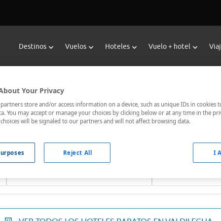
Destinos
Vuelos
Hoteles
Vuelo + hotel
Via
Reservar Hoteles en Valdilecha
About Your Privacy
oteles de Viajes Carrefour te ofrece
hoteles baratos en Valdile
artners store and/or access information on a device, such as unique IDs in cookies t
a. You may accept or manage your choices by clicking below or at any time in the pri
nicados, el hotel que busques nosotros te lo encontramos al me
choices will be signaled to our partners and will not affect browsing data.
urposes
Reject All
I 
Fechas *
Ocupación *
07/08/2026 - 08/08/2026
1 habitación, 2 ad