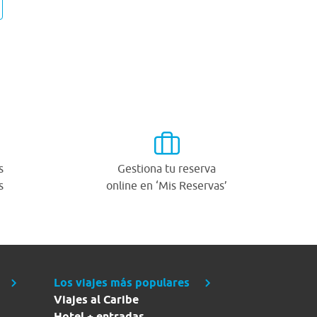
s
Gestiona tu reserva
s
online en ‘Mis Reservas’
Los viajes más populares
Viajes al Caribe
Hotel + entradas