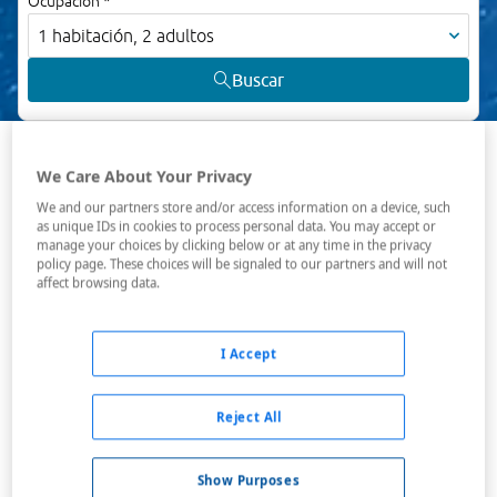
Ocupación *
1 habitación, 2 adultos
Buscar
VER TODOS LOS HOTELES BARATOS EN BENALMÁDENA
We Care About Your Privacy
We and our partners store and/or access information on a device, such
as unique IDs in cookies to process personal data. You may accept or
Hoteles en Benalmádena
manage your choices by clicking below or at any time in the privacy
policy page. These choices will be signaled to our partners and will not
affect browsing data.
El municipio está compuesto por tres núcleos de población.
En primer lugar está la villa antigua, que desde tiempos
nazaríes da cobijo a los benalmadenses y encierra entre sus
I Accept
calles y rincones sabores de la Andalucía tradicional.
Además está el Arroyo de la Miel, que antes del boom
turístico apenas se había desarrollado alrededor de un
Reject All
antiguo cortijo e industrias papeleras y que actualmente es
el núcleo más poblado. Finalmente Benalmádena Costa,
Show Purposes
junto a la línea de playas, alberga la mayor parte