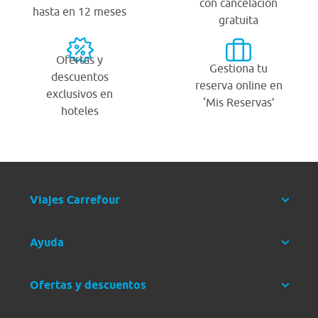
con cancelación
hasta en 12 meses
gratuita
Ofertas y
Gestiona tu
descuentos
reserva online en
exclusivos en
‘Mis Reservas’
hoteles
Viajes Carrefour
Ayuda
Ofertas y descuentos