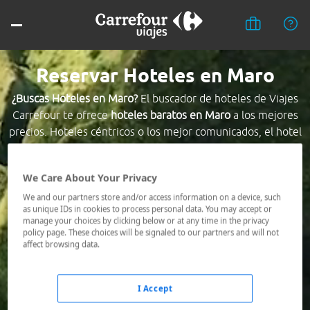
Reservar Hoteles en Maro
¿Buscas Hoteles en Maro?
El buscador de hoteles de Viajes
Carrefour te ofrece
hoteles baratos en Maro
a los mejores
precios. Hoteles céntricos o los mejor comunicados, el hotel
que busques nosotros te lo encontramos al mejor precio.
We Care About Your Privacy
Destino *
We and our partners store and/or access information on a device, such
as unique IDs in cookies to process personal data. You may accept or
manage your choices by clicking below or at any time in the privacy
Fechas *
policy page. These choices will be signaled to our partners and will not
08/08/2026 - 09/08/2026
affect browsing data.
Ocupación *
1 habitación, 2 adultos
I Accept