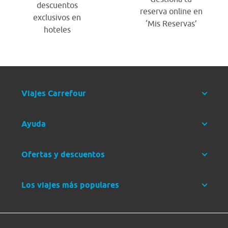
descuentos
reserva online en
exclusivos en
‘Mis Reservas’
hoteles
Viajes Carrefour
Ayuda
Ofertas y descuentos
Los viajes más populares