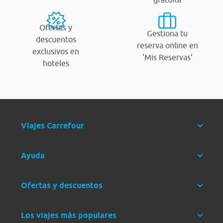
Ofertas y
Gestiona tu
descuentos
reserva online en
exclusivos en
‘Mis Reservas’
hoteles
Viajes Carrefour
Ayuda
Ofertas y descuentos
Los viajes más populares