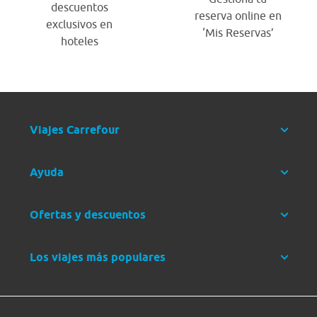
descuentos
reserva online en
exclusivos en
‘Mis Reservas’
hoteles
Viajes Carrefour
Ayuda
Ofertas y descuentos
Los viajes más populares