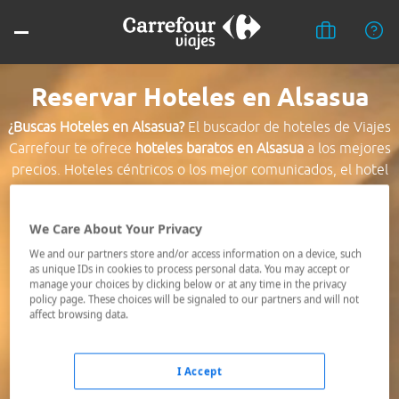
Reservar Hoteles en Alsasua
¿Buscas Hoteles en Alsasua?
El buscador de hoteles de Viajes
Carrefour te ofrece
hoteles baratos en Alsasua
a los mejores
precios. Hoteles céntricos o los mejor comunicados, el hotel
que busques nosotros te lo encontramos al mejor precio.
We Care About Your Privacy
Destino *
We and our partners store and/or access information on a device, such
as unique IDs in cookies to process personal data. You may accept or
manage your choices by clicking below or at any time in the privacy
Fechas *
policy page. These choices will be signaled to our partners and will not
07/08/2026 - 08/08/2026
affect browsing data.
Ocupación *
1 habitación, 2 adultos
I Accept