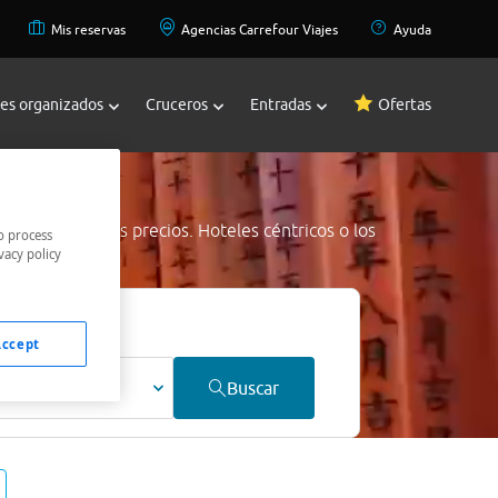
Mis reservas
Agencias Carrefour Viajes
Ayuda
jes organizados
Cruceros
Entradas
Ofertas
aga
a los mejores precios. Hoteles céntricos o los
o process
vacy policy
jor precio.
Accept
ultos
Buscar