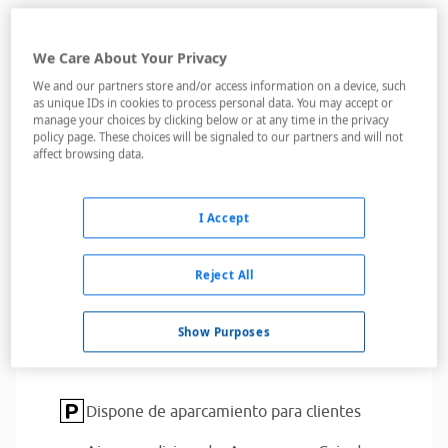
Servicios del alojamiento
We Care About Your Privacy
We and our partners store and/or access information on a device, such
as unique IDs in cookies to process personal data. You may accept or
manage your choices by clicking below or at any time in the privacy
policy page. These choices will be signaled to our partners and will not
Actividades para niños,
Golf
affect browsing data.
American Express,
Diners Club,
JCB,
MasterCard,
Visa
I Accept
Bares,
Campo de golf,
Piscina interior,
Playa,
Restaurantes,
Sala de conferencias
Reject All
Adaptado para discapacitados
Show Purposes
Cuarto para bicicletas,
Gimnasio,
Sauna,
Servicio de lavandería
Dispone de aparcamiento para clientes