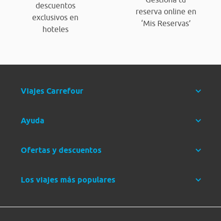
descuentos
reserva online en
exclusivos en
‘Mis Reservas’
hoteles
Viajes Carrefour
Ayuda
Ofertas y descuentos
Los viajes más populares