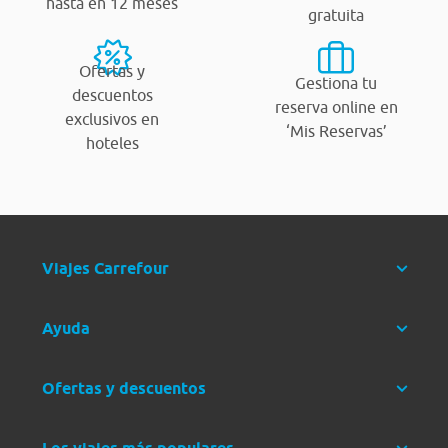
hasta en 12 meses
gratuita
Ofertas y
Gestiona tu
descuentos
reserva online en
exclusivos en
‘Mis Reservas’
hoteles
Viajes Carrefour
Ayuda
Ofertas y descuentos