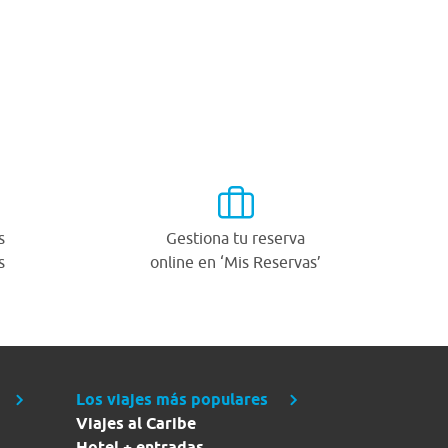
s
Gestiona tu reserva
s
online en ‘Mis Reservas’
Los viajes más populares
Viajes al Caribe
Hotel + entradas