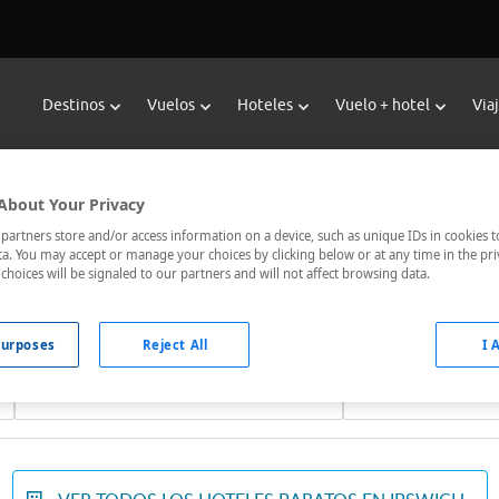
Destinos
Vuelos
Hoteles
Vuelo + hotel
Via
Reservar Hoteles en Ipswich
About Your Privacy
oteles de Viajes Carrefour te ofrece
hoteles baratos en Ipswic
artners store and/or access information on a device, such as unique IDs in cookies t
a. You may accept or manage your choices by clicking below or at any time in the pri
nicados, el hotel que busques nosotros te lo encontramos al me
choices will be signaled to our partners and will not affect browsing data.
urposes
Reject All
I 
Fechas *
Ocupación *
07/08/2026 - 08/08/2026
1 habitación, 2 ad