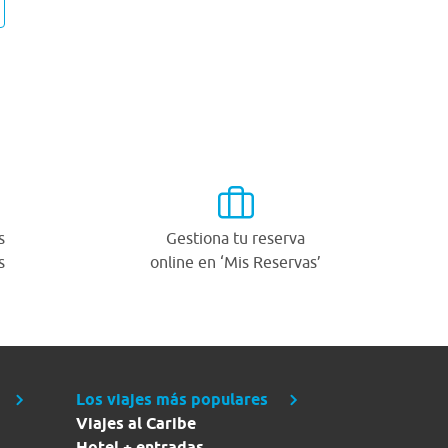
s
Gestiona tu reserva
s
online en ‘Mis Reservas’
Los viajes más populares
Viajes al Caribe
Hotel + entradas