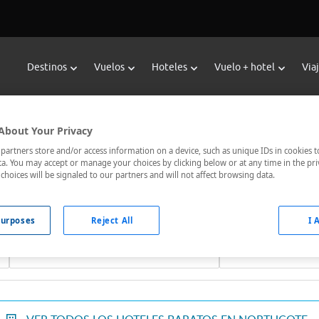
Destinos
Vuelos
Hoteles
Vuelo + hotel
Via
Reservar Hoteles en Northcote
About Your Privacy
oteles de Viajes Carrefour te ofrece
hoteles baratos en Northc
artners store and/or access information on a device, such as unique IDs in cookies t
a. You may accept or manage your choices by clicking below or at any time in the pri
nicados, el hotel que busques nosotros te lo encontramos al me
choices will be signaled to our partners and will not affect browsing data.
urposes
Reject All
I 
Fechas *
Ocupación *
08/08/2026 - 09/08/2026
1 habitación, 2 ad