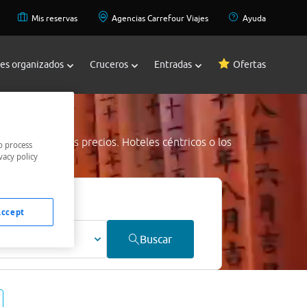
Mis reservas
Agencias Carrefour Viajes
Ayuda
jes organizados
Cruceros
Entradas
Ofertas
ote
a los mejores precios. Hoteles céntricos o los
o process
vacy policy
jor precio.
Accept
ultos
Buscar