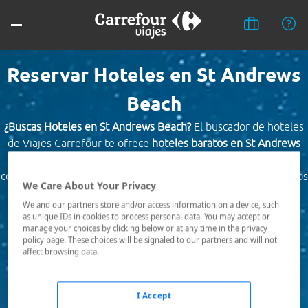
Reservar Hoteles en St Andrews
Beach
¿Buscas Hoteles en St Andrews Beach?
El buscador de hoteles
de Viajes Carrefour te ofrece
hoteles baratos en St Andrews
Beach
a los mejores precios. Hoteles céntricos o los mejor
comunicados, el hotel que busques nosotros te lo encontramos
We Care About Your Privacy
al mejor precio.
We and our partners store and/or access information on a device, such
as unique IDs in cookies to process personal data. You may accept or
Destino *
manage your choices by clicking below or at any time in the privacy
policy page. These choices will be signaled to our partners and will not
affect browsing data.
Fechas *
07/08/2026 - 08/08/2026
I Accept