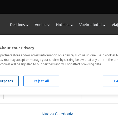
Destinos
Vuelos
Hoteles
Vuelo + hotel
Via
les en Nueva Caledonia desde 36 
About Your Privacy
l en Nueva Caledonia
en Viajes Carrefour. El mejor buscador de
artners store and/or access information on a device, such as unique IDs in cookies t
a. You may accept or manage your choices by clicking below or at any time in the pri
al mejor precio. ¡Reserva ahora!.
choices will be signaled to our partners and will not affect browsing data.
urposes
Reject All
I 
Fechas *
Ocupación *
08/08/2026 - 09/08/2026
1 habitación, 2 ad
Nueva Caledonia