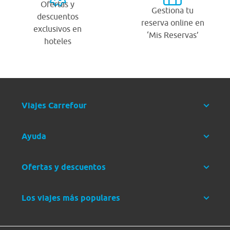
Ofertas y
Gestiona tu
descuentos
reserva online en
exclusivos en
‘Mis Reservas’
hoteles
Viajes Carrefour
Ayuda
Ofertas y descuentos
Los viajes más populares