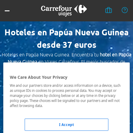
Hoteles en Papúa Nueva Guinea
desde 37 euros
Hoteles en Papúa Nueva Guinea. Encuentra tu
hotel en Papúa
Nueva Guinea
en Viajes Carrefour. El mejor buscador de
hoteles con las mejores ofertas de alojamiento, al mejor
precio. ¡Reserva ahora!.
We Care About Your Privacy
We and our partners store and/or access information on a device, such
Destino *
as unique IDs in cookies to process personal data. You may accept or
manage your choices by clicking below or at any time in the privacy
policy page. These choices will be signaled to our partners and will not
affect browsing data.
Fechas *
10/08/2026 - 11/08/2026
I Accept
Ocupación *