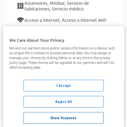
Ascensores,
Minibar,
Servicio de
habitaciones,
Servicio médico
Acceso a Internet,
Acceso a Internet Wifi
Servicio de lavandería
We Care About Your Privacy
We and our partners store and/or access information on a device, such
as unique IDs in cookies to process personal data. You may accept or
manage your choices by clicking below or at any time in the privacy
policy page. These choices will be signaled to our partners and will not
Habitaciones
affect browsing data.
Doble
I Accept
Sólo alojamiento
Reject All
No reembolsable
Show Purposes