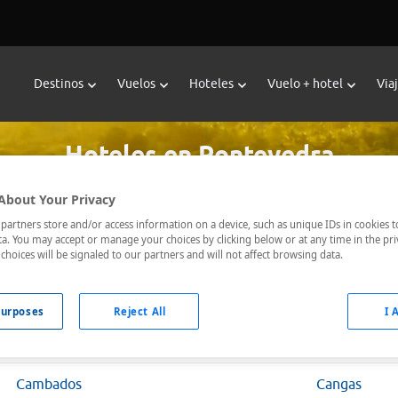
Destinos
Vuelos
Hoteles
Vuelo + hotel
Via
Hoteles en Pontevedra
About Your Privacy
artners store and/or access information on a device, such as unique IDs in cookies t
Fechas *
Ocupación *
a. You may accept or manage your choices by clicking below or at any time in the pri
choices will be signaled to our partners and will not affect browsing data.
08/08/2026 - 09/08/2026
1 habitación, 2 ad
urposes
Reject All
I 
A Illa De Arousa
Bayona
Cambados
Cangas