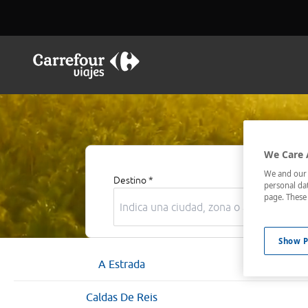
We Care 
We and our p
Destino *
personal dat
page. These 
Show P
A Estrada
Caldas De Reis