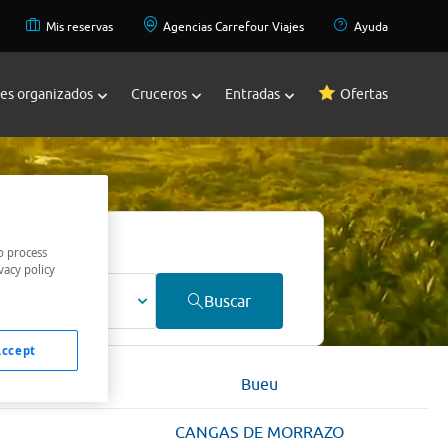
Mis reservas
Agencias Carrefour Viajes
Ayuda
jes organizados
Cruceros
Entradas
Ofertas
o process
vacy policy
ultos
Buscar
Accept
Bueu
CANGAS DE MORRAZO