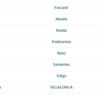
Forcarei
Meaño
Noalla
Ponteareas
Raxo
a
Sanxenxo
Valga
a
VILLALONGA