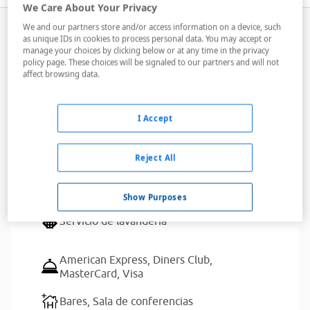
We Care About Your Privacy
We and our partners store and/or access information on a device, such
as unique IDs in cookies to process personal data. You may accept or
Servicios del alojamiento
manage your choices by clicking below or at any time in the privacy
policy page. These choices will be signaled to our partners and will not
affect browsing data.
Dispone de aparcamiento para clientes
I Accept
Aire acondicionado,
Ascensores,
Caja de
seguridad,
Calefacción,
Minibar,
Servicio
Reject All
de habitaciones
Acceso a Internet,
Acceso a Internet Wifi
Show Purposes
Servicio de lavandería
American Express,
Diners Club,
MasterCard,
Visa
Bares,
Sala de conferencias