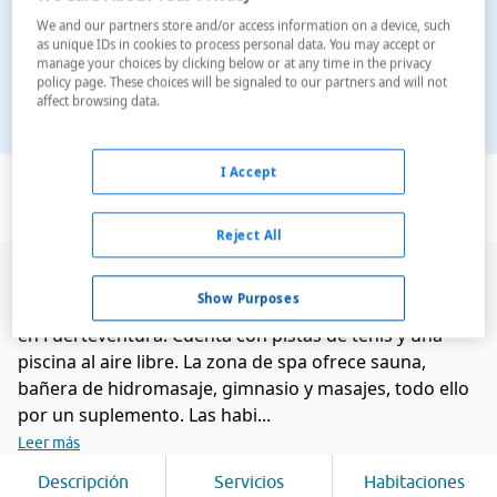
We and our partners store and/or access information on a device, such
as unique IDs in cookies to process personal data. You may accept or
manage your choices by clicking below or at any time in the privacy
policy page. These choices will be signaled to our partners and will not
affect browsing data.
Ver en el mapa
I Accept
Reject All
El SBH Costa Calma Beach Resort, con régimen de
Show Purposes
todo incluido, se encuentra en la playa de Costa Calma,
en Fuerteventura. Cuenta con pistas de tenis y una
piscina al aire libre. La zona de spa ofrece sauna,
bañera de hidromasaje, gimnasio y masajes, todo ello
por un suplemento. Las habi...
Leer más
Descripción
Servicios
Habitaciones