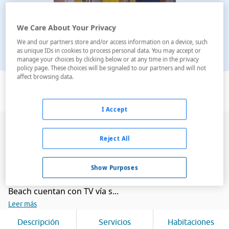
We Care About Your Privacy
We and our partners store and/or access information on a device, such
as unique IDs in cookies to process personal data. You may accept or
manage your choices by clicking below or at any time in the privacy
policy page. These choices will be signaled to our partners and will not
Ver en el mapa
affect browsing data.
I Accept
Ubicado en la playa de arena blanca de Costa Calma,
Reject All
Fuerteventura, este hotel ofrece una piscina al aire
libre y un aparcamiento gratuito. Todas las
habitaciones tienen balcones privados con vistas al
Show Purposes
mar o al jardín. Las habitaciones del Sunrise Hotel Taro
Beach cuentan con TV vía s...
Leer más
Descripción
Servicios
Habitaciones