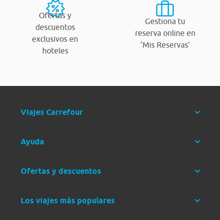
Ofertas y
Gestiona tu
descuentos
reserva online en
exclusivos en
‘Mis Reservas’
hoteles
Viajes Carrefour
Ayuda
Ofertas y descuentos
Los viajes más populares