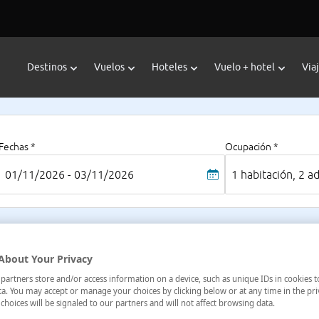
Destinos
Vuelos
Hoteles
Vuelo + hotel
Via
Fechas *
Ocupación *
01/11/2026 - 03/11/2026
1 habitación, 2 a
Do
About Your Privacy
paña
Só
artners store and/or access information on a device, such as unique IDs in cookies t
a. You may accept or manage your choices by clicking below or at any time in the pri
choices will be signaled to our partners and will not affect browsing data.
Pre
2