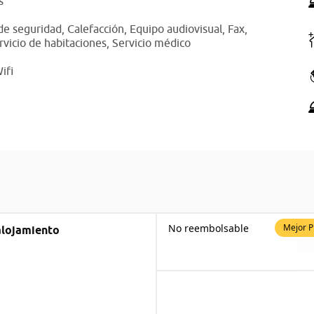
s
de seguridad,
Calefacción,
Equipo audiovisual,
Fax,
rvicio de habitaciones,
Servicio médico
ifi
No reembolsable
Mejor P
alojamiento