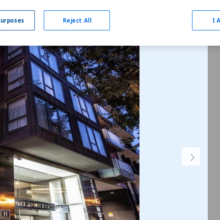
urposes
Reject All
I 