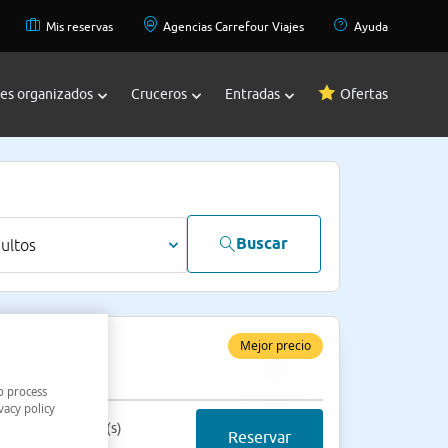
Mis reservas
Agencias Carrefour Viajes
Ayuda
jes organizados
Cruceros
Entradas
Ofertas
Buscar
dultos
ble
Mejor precio
lo alojamiento
o process
vacy policy
cio final 2 noche(s)
Reservar
68 €