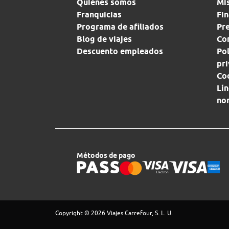
Quiénes somos
Mi
Franquicias
Fin
Programa de afiliados
Pr
Blog de viajes
Con
Descuento empleados
Pol
pr
Co
Lín
no
Métodos de pago
Copyright © 2026 Viajes Carrefour, S. L. U.