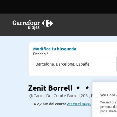
Modifica tu búsqueda
Destino *
Zenit Borrell
We Care 
Carrer Del Comte Borrell,208 , Barcelona, Es
We and our p
A 2,2 Km del centro
Ver en el mapa
personal dat
page. These 