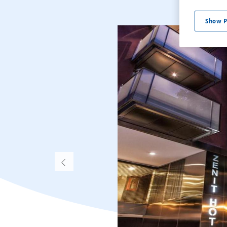
Show P