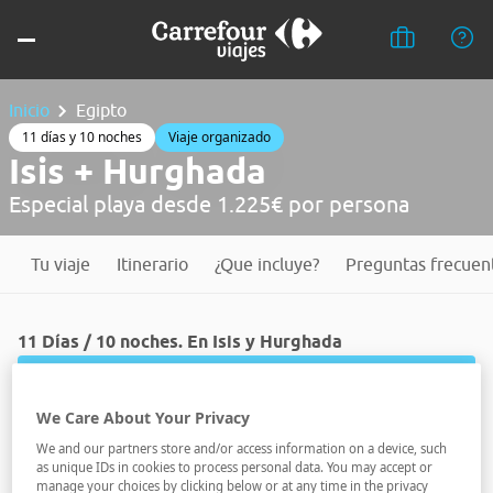
Inicio
Egipto
11 días y 10 noches
Viaje organizado
Isis + Hurghada
Especial playa desde 1.225€ por persona
Tu viaje
Itinerario
¿Que incluye?
Preguntas frecuen
11 Días / 10 noches. En Isis y Hurghada
Reserva ahora y viaja
Plazas limitadas.
We Care About Your Privacy
Isis y Hurghada
We and our partners store and/or access information on a device, such
as unique IDs in cookies to process personal data. You may accept or
Embárcate en una aventura única por las tierras del
manage your choices by clicking below or at any time in the privacy