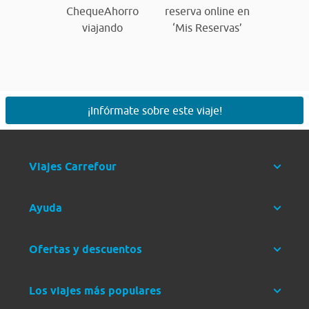
ChequeAhorro
reserva online en
viajando
‘Mis Reservas’
¡Infórmate sobre este viaje!
Viajes Carrefour
Ayuda
Ofertas y descuentos
Los viajes más populares