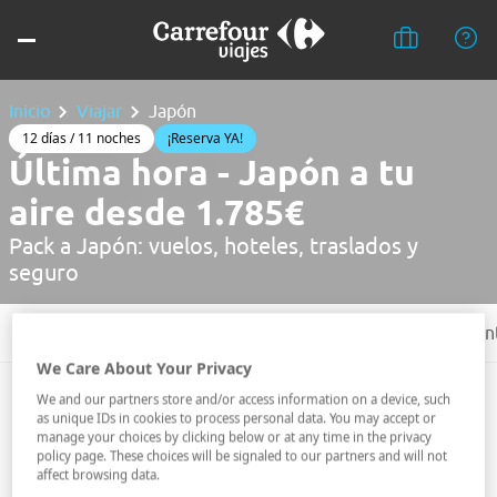
Inicio
Viajar
Japón
12 días / 11 noches
¡Reserva YA!
Última hora - Japón a tu
aire desde 1.785€
Pack a Japón: vuelos, hoteles, traslados y
seguro
Tu viaje
Itinerario
¿Que incluye?
Preguntas frecuen
We Care About Your Privacy
We and our partners store and/or access information on a device, such
12 días y 11 noches recorriendo Japón desde 1.785€
as unique IDs in cookies to process personal data. You may accept or
manage your choices by clicking below or at any time in the privacy
Reserva ahora
policy page. These choices will be signaled to our partners and will not
affect browsing data.
Plazas limitadas.