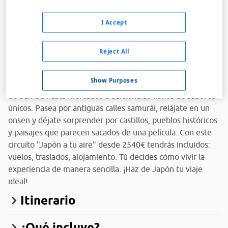
Presupuesto sin compromiso.
Japón
I Accept
¿Quieres disfrutar de templos milenarios, paisajes de
otro mundo y una cultura fascinante? En Viajes
Reject All
Carrefour, te proponemos viajar a tu ritmo con
nuestro circuito "Japón a tu aire".
Explora el país con
Show Purposes
total libertad, desde santuarios escondidos entre bosques
de bambú hasta mercados tradicionales llenos de sabores
únicos. Pasea por antiguas calles samurái, relájate en un
onsen y déjate sorprender por castillos, pueblos históricos
y paisajes que parecen sacados de una película. Con este
circuito "Japón a tu aire" desde 2540€ tendrás incluidos:
vuelos, traslados, alojamiento. Tú decides cómo vivir la
experiencia de manera sencilla. ¡Haz de Japón tu viaje
ideal!
Itinerario
¿Qué incluye?