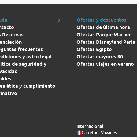
uda
Ofertas y descuentos
ntacto
Ofertas de última hora
s Reservas
Ofertas Parque Warner
anciación
Ofertas Disneyland Paris
eguntas frecuentes
Ofertas Egipto
diciones y aviso legal
Ofertas mayores 60
ítica de seguridad y
Ofertas viajes en verano
ivacidad
okies
ea ética y cumplimiento
rmativo
Internacional
Carrefour Voyages