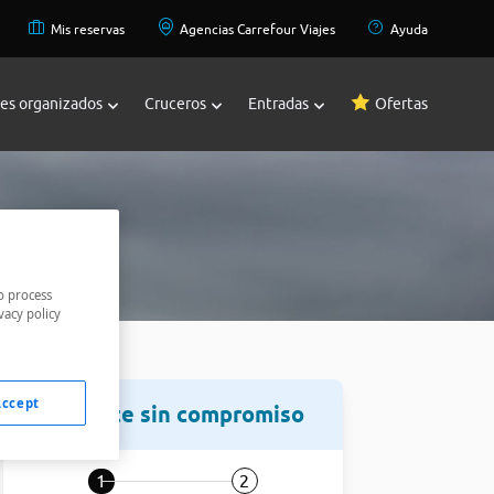
Mis reservas
Agencias Carrefour Viajes
Ayuda
jes organizados
Cruceros
Entradas
Ofertas
o process
vacy policy
Accept
Infórmate sin compromiso
1
2