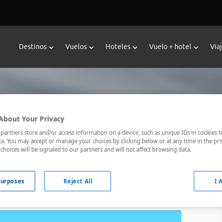
Destinos
Vuelos
Hoteles
Vuelo + hotel
Via
mpleto
About Your Privacy
esde Madrid.
artners store and/or access information on a device, such as unique IDs in cookies t
a. You may accept or manage your choices by clicking below or at any time in the pri
choices will be signaled to our partners and will not affect browsing data.
¿Que incluye?
Actividades
urposes
Reject All
I 
en autocar desde Madrid. Agua y vino incluidos.