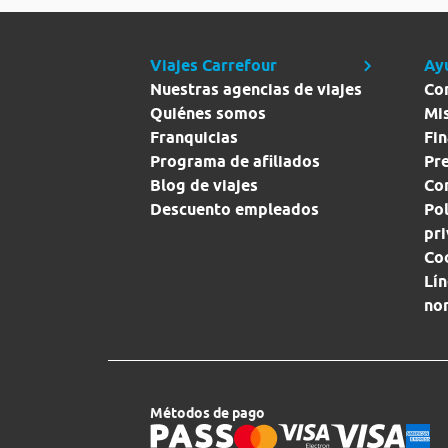
Viajes Carrefour
Ay
Nuestras agencias de viajes
Co
Quiénes somos
Mi
Franquicias
Fin
Programa de afiliados
Pr
Blog de viajes
Con
Descuento empleados
Pol
pr
Co
Lín
no
Métodos de pago