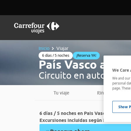
Inicio
Viajar
6 días / 5 noches
¡Reserva YA!
País Vasco al co
We Care 
Circuito en autocar d
We and our p
personal dat
page. These 
Tu viaje
Itinerario
Show P
6 días / 5 noches en Pais Vasco Circuito 
Excursiones incluidas según itinerario.