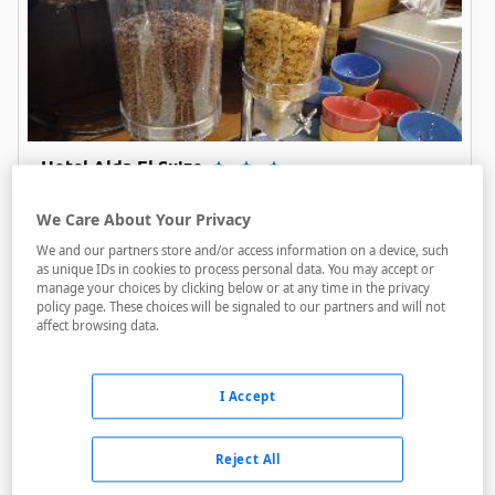
Hotel Alda El Suizo
We Care About Your Privacy
Acceso personas con movilidad reducida
We and our partners store and/or access information on a device, such
as unique IDs in cookies to process personal data. You may accept or
Internet
manage your choices by clicking below or at any time in the privacy
policy page. These choices will be signaled to our partners and will not
Parking
affect browsing data.
99 €
Precio final
Desde
I Accept
Reject All