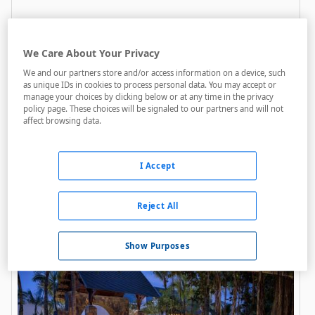
We Care About Your Privacy
We and our partners store and/or access information on a device, such
as unique IDs in cookies to process personal data. You may accept or
manage your choices by clicking below or at any time in the privacy
Bougainville
policy page. These choices will be signaled to our partners and will not
affect browsing data.
A menos de 750 metros
Animación
I Accept
Bares / Restaurantes
Internet
Reject All
Show Purposes