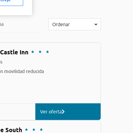
pa
Castle Inn
s
n movilidad reducida
Ver oferta
ne South