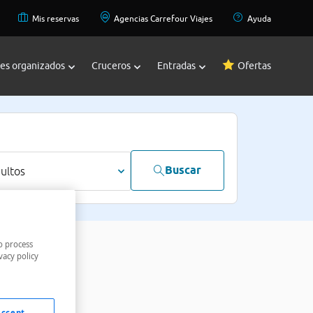
Mis reservas
Agencias Carrefour Viajes
Ayuda
jes organizados
Cruceros
Entradas
Ofertas
Buscar
dultos
o process
vacy policy
Accept