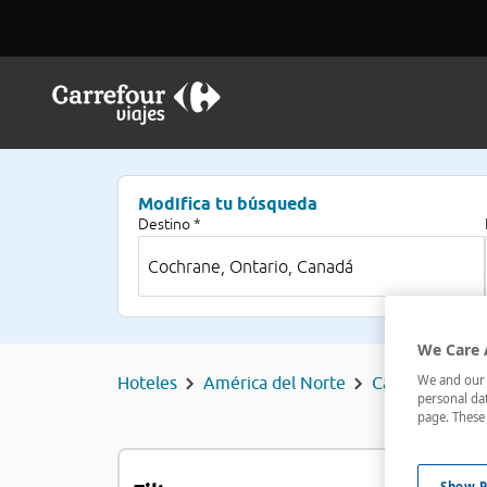
Modifica tu búsqueda
Destino *
We Care 
We and our p
Hoteles
América del Norte
Canadá
Ont
personal dat
page. These 
H
Show P