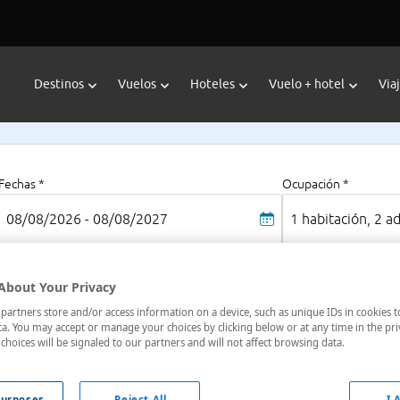
Destinos
Vuelos
Hoteles
Vuelo + hotel
Via
Fechas *
Ocupación *
08/08/2026 - 08/08/2027
1 habitación, 2 a
About Your Privacy
Cochrane
artners store and/or access information on a device, such as unique IDs in cookies t
ario
a. You may accept or manage your choices by clicking below or at any time in the pri
choices will be signaled to our partners and will not affect browsing data.
oteles en
: 2 hoteles encontrados
urposes
Reject All
I 